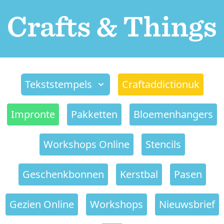
Tekststempels
Craftaddictionuk
Impronte
Pakketten
Bloemenhangers
Workshops Online
Stencils
Geschenkbonnen
Kerstbal
Pasen
Gezien Online
Workshops
Nieuwsbrief