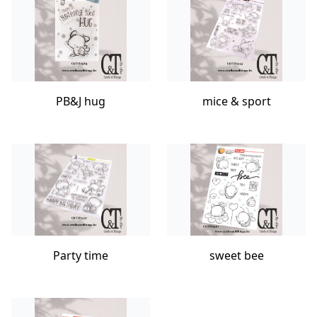
PB&J hug
mice & sport
Party time
sweet bee