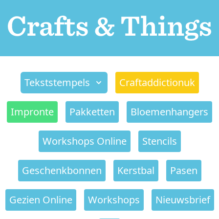
Tekststempels
Craftaddictionuk
Impronte
Pakketten
Bloemenhangers
Workshops Online
Stencils
Geschenkbonnen
Kerstbal
Pasen
Gezien Online
Workshops
Nieuwsbrief