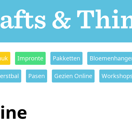
nuk
Impronte
Pakketten
Bloemenhange
erstbal
Pasen
Gezien Online
Workshop
ine