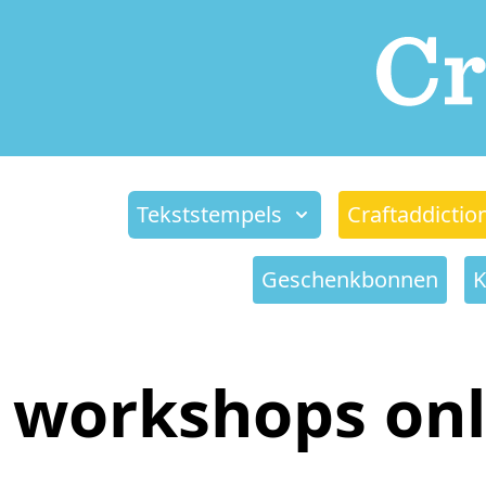
Tekststempels
Craftaddictio
Geschenkbonnen
K
workshops onl