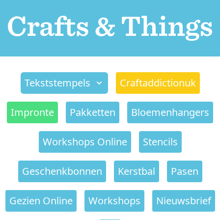
Tekststempels
Craftaddictionuk
Impronte
Pakketten
Bloemenhangers
Workshops Online
Stencils
Geschenkbonnen
Kerstbal
Pasen
Gezien Online
Workshops
Nieuwsbrief