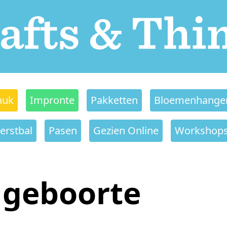
nuk
Impronte
Pakketten
Bloemenhange
erstbal
Pasen
Gezien Online
Workshop
geboorte