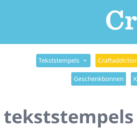
Tekststempels
Craftaddictio
Geschenkbonnen
K
tekststempels