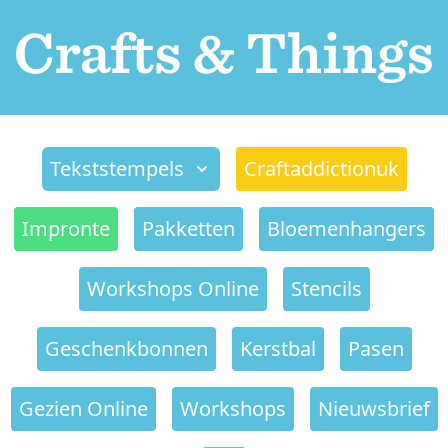
Tekststempels
Craftaddictionuk
Impronte
Pakketten
Bloemenhangers
Workshops Online
Stencils
Geschenkbonnen
Kerstbal
Pasen
Gezien Online
Workshops
Nieuwsbrief