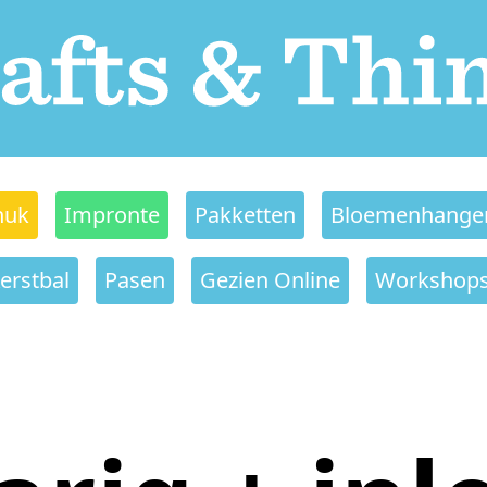
nuk
Impronte
Pakketten
Bloemenhange
erstbal
Pasen
Gezien Online
Workshop