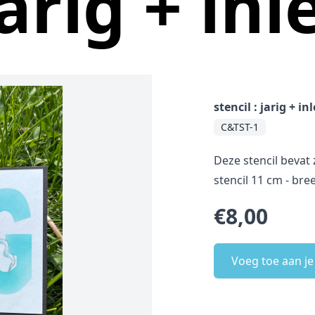
jarig + in
stencil : jarig + in
C&TST-1
Deze stencil bevat 
stencil 11 cm - bre
€8,00
Voeg toe aan j