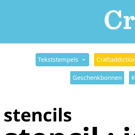
Tekststempels
Craftaddictio
Geschenkbonnen
K
stencils