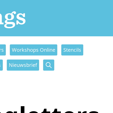
rs
Workshops Online
Stencils
s
Nieuwsbrief