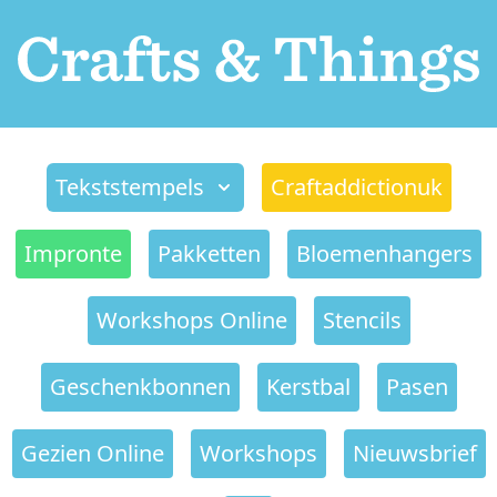
Tekststempels
Craftaddictionuk
Impronte
Pakketten
Bloemenhangers
Workshops Online
Stencils
Geschenkbonnen
Kerstbal
Pasen
Gezien Online
Workshops
Nieuwsbrief