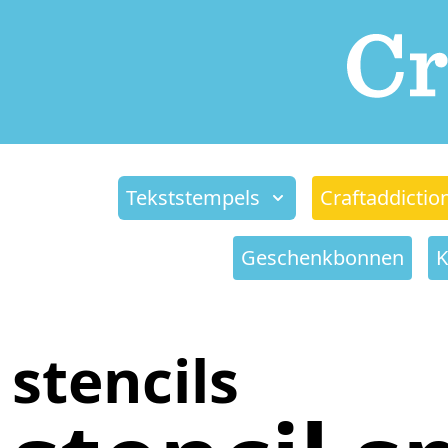
Tekststempels
Craftaddictio
Geschenkbonnen
K
stencils