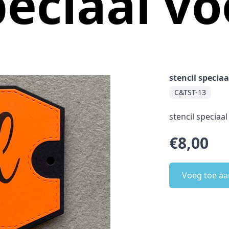
peciaal vo
stencil speciaa
C&TST-13
stencil speciaa
€8,00
Voeg toe aa