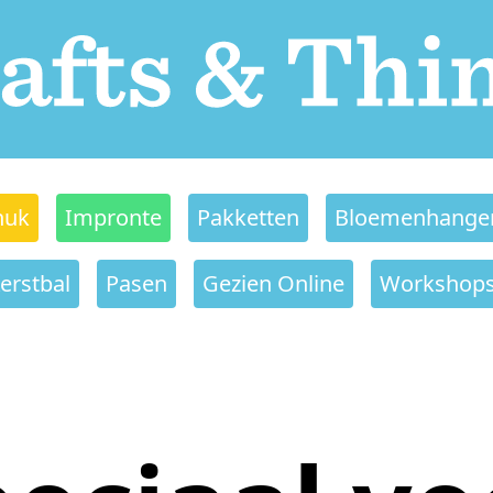
nuk
Impronte
Pakketten
Bloemenhange
erstbal
Pasen
Gezien Online
Workshop