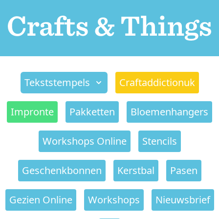
Tekststempels
Craftaddictionuk
Impronte
Pakketten
Bloemenhangers
Workshops Online
Stencils
Geschenkbonnen
Kerstbal
Pasen
Gezien Online
Workshops
Nieuwsbrief