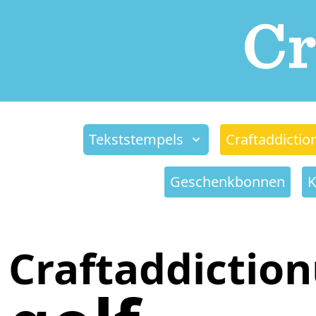
Tekststempels
Craftaddictio
Geschenkbonnen
K
Craftaddictio