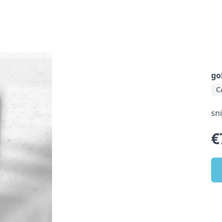
go
C
sn
€