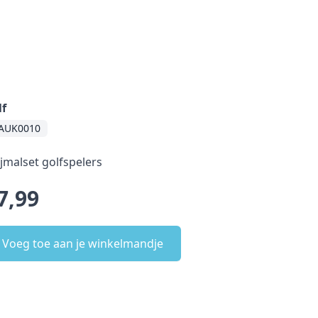
lf
AUK0010
ijmalset golfspelers
7,99
Voeg toe aan je winkelmandje