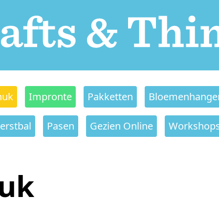
nuk
Impronte
Pakketten
Bloemenhange
erstbal
Pasen
Gezien Online
Workshop
nuk