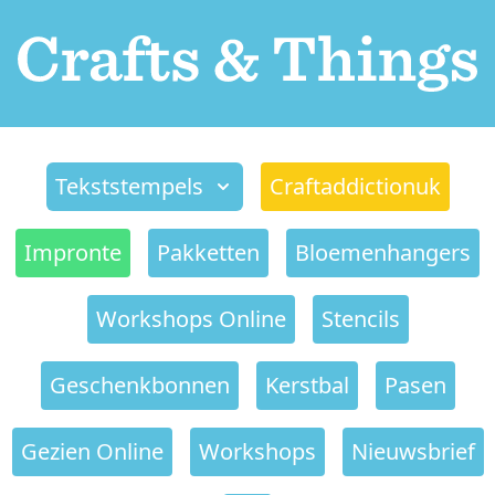
Tekststempels
Craftaddictionuk
Impronte
Pakketten
Bloemenhangers
Workshops Online
Stencils
Geschenkbonnen
Kerstbal
Pasen
Gezien Online
Workshops
Nieuwsbrief