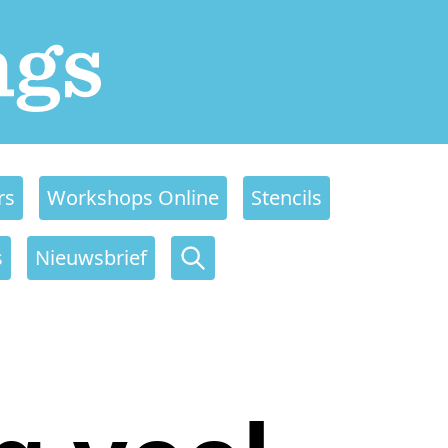
rs
Workshops Online
Stencils
s
Nieuwsbrief