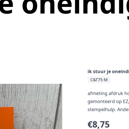
je oneindi
ik stuur je oneind
C&T75-M
afmeting afdruk ho
gemonteerd op EZ, 
stempelhulp. Andere
€8,75