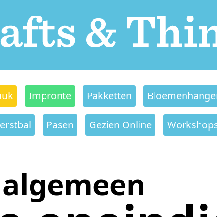
nuk
Impronte
Pakketten
Bloemenhange
erstbal
Pasen
Gezien Online
Workshop
algemeen