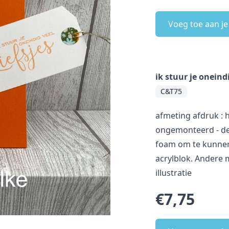
Voeg toe aan j
ik stuur je oneind
C&T75
afmeting afdruk : h
ongemonteerd - de
foam om te kunnen
acrylblok. Andere m
illustratie
€7,75