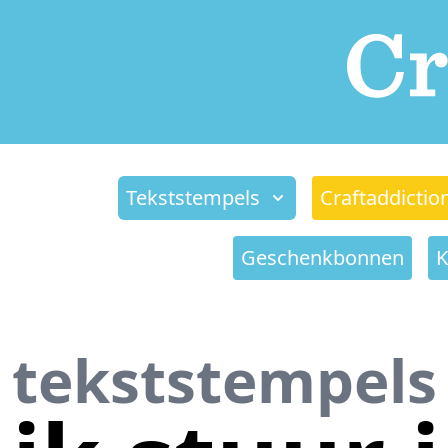
Tekststempels
Craftaddictio
Geschenkbonnen
K
tekststempels