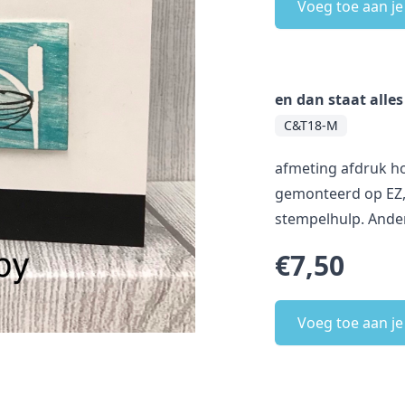
Voeg toe aan j
en dan staat alle
C&T18-M
afmeting afdruk hoo
gemonteerd op EZ, 
stempelhulp. Ander 
€7,50
Voeg toe aan j