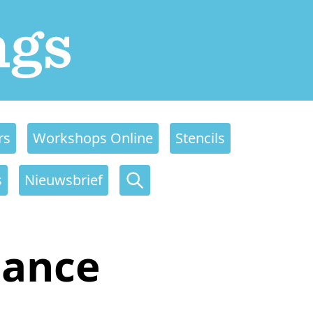
rs
Workshops Online
Stencils
s
Nieuwsbrief
eance