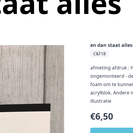
aat alles
en dan staat all
C&T18
afmeting afdruk : h
ongemonteerd - de
foam om te kunnen
acrylblok. Andere m
illustratie
€6,50