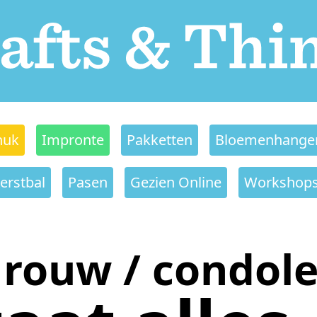
nuk
Impronte
Pakketten
Bloemenhange
erstbal
Pasen
Gezien Online
Workshop
rouw / condol