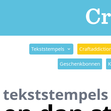
Tekststempels
Craftaddictio
Geschenkbonnen
K
tekststempels