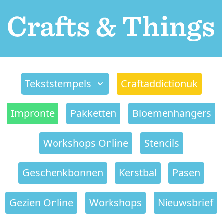
Tekststempels
Craftaddictionuk
Impronte
Pakketten
Bloemenhangers
Workshops Online
Stencils
Geschenkbonnen
Kerstbal
Pasen
Gezien Online
Workshops
Nieuwsbrief