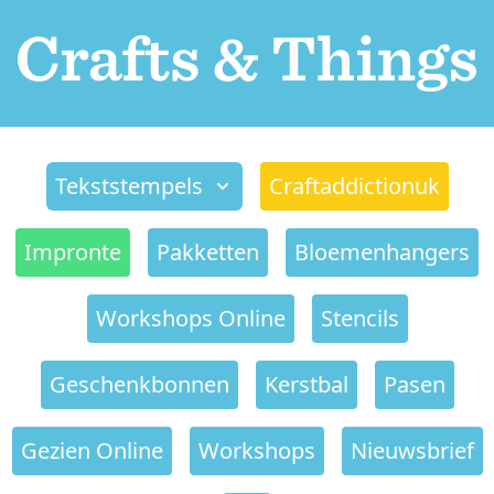
Tekststempels
Craftaddictionuk
Impronte
Pakketten
Bloemenhangers
Workshops Online
Stencils
Geschenkbonnen
Kerstbal
Pasen
Gezien Online
Workshops
Nieuwsbrief