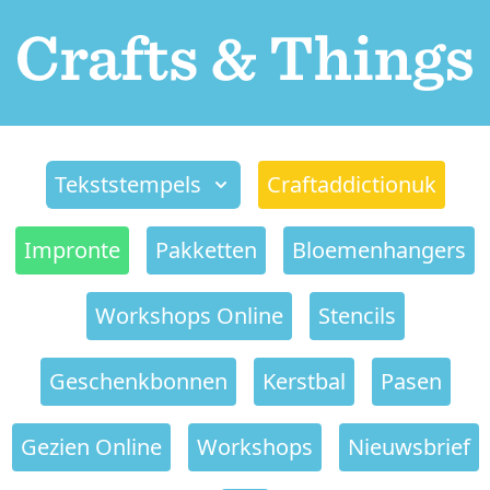
Tekststempels
Craftaddictionuk
Impronte
Pakketten
Bloemenhangers
Workshops Online
Stencils
Geschenkbonnen
Kerstbal
Pasen
Gezien Online
Workshops
Nieuwsbrief