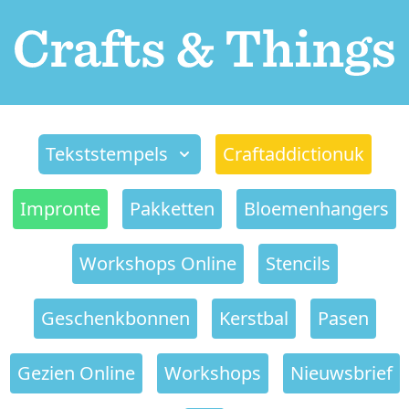
Tekststempels
Craftaddictionuk
Impronte
Pakketten
Bloemenhangers
Workshops Online
Stencils
Geschenkbonnen
Kerstbal
Pasen
Gezien Online
Workshops
Nieuwsbrief