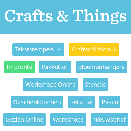
Tekststempels
Craftaddictionuk
Impronte
Pakketten
Bloemenhangers
Workshops Online
Stencils
Geschenkbonnen
Kerstbal
Pasen
Gezien Online
Workshops
Nieuwsbrief