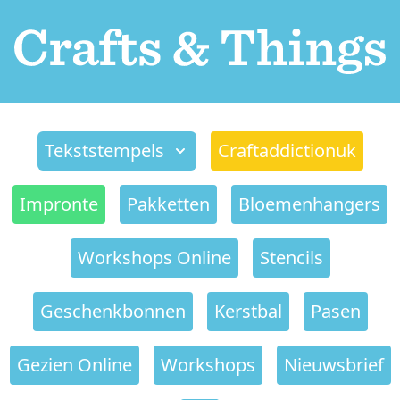
Tekststempels
Craftaddictionuk
Impronte
Pakketten
Bloemenhangers
Workshops Online
Stencils
Geschenkbonnen
Kerstbal
Pasen
Gezien Online
Workshops
Nieuwsbrief