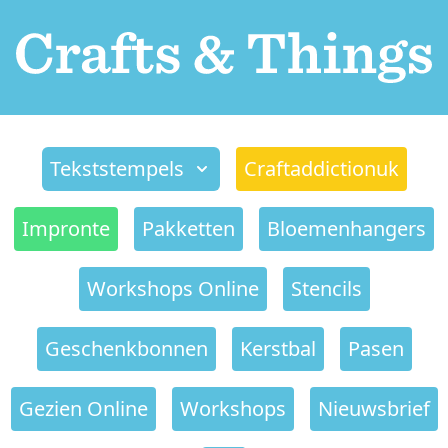
Tekststempels
Craftaddictionuk
Impronte
Pakketten
Bloemenhangers
Workshops Online
Stencils
Geschenkbonnen
Kerstbal
Pasen
Gezien Online
Workshops
Nieuwsbrief