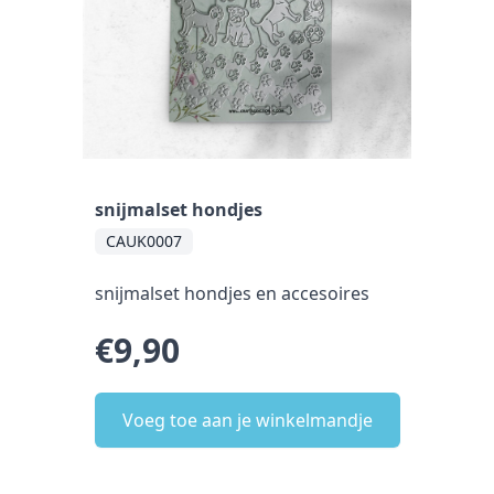
snijmalset hondjes
CAUK0007
snijmalset hondjes en accesoires
€9,90
Voeg toe aan je winkelmandje