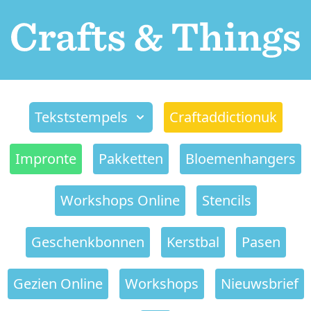
Tekststempels
Craftaddictionuk
Impronte
Pakketten
Bloemenhangers
Workshops Online
Stencils
Geschenkbonnen
Kerstbal
Pasen
Gezien Online
Workshops
Nieuwsbrief