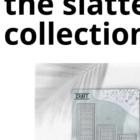
the slatt
collectio