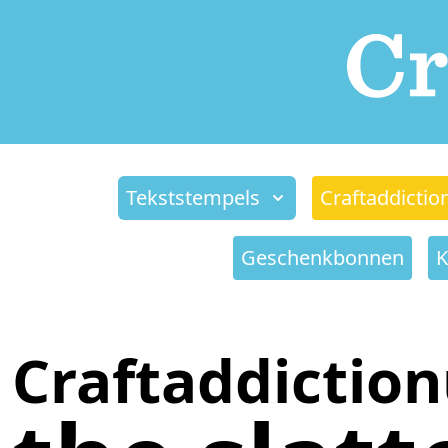
Tekststempels
Craftaddictio
Geschenkbonnen
K
Craftaddictio