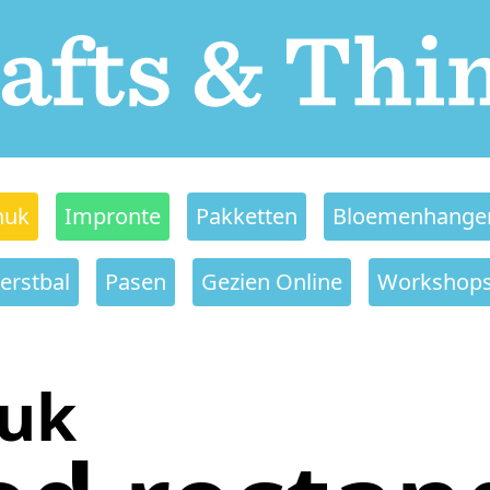
nuk
Impronte
Pakketten
Bloemenhange
erstbal
Pasen
Gezien Online
Workshop
nuk