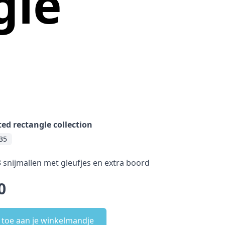
gle
ted rectangle collection
35
3 snijmallen met gleufjes en extra boord
0
 toe aan je winkelmandje