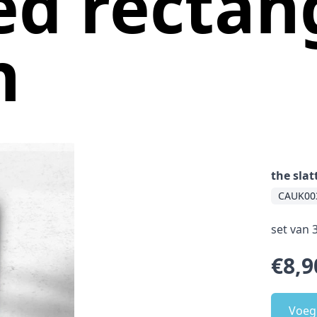
ed rectan
n
the slat
CAUK00
set van 
€8,9
Voeg