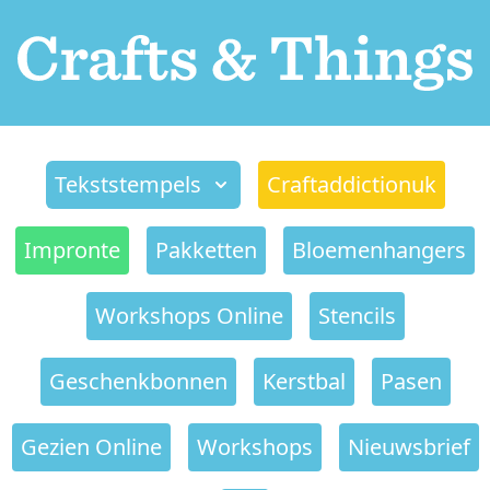
Tekststempels
Craftaddictionuk
Impronte
Pakketten
Bloemenhangers
Workshops Online
Stencils
Geschenkbonnen
Kerstbal
Pasen
Gezien Online
Workshops
Nieuwsbrief