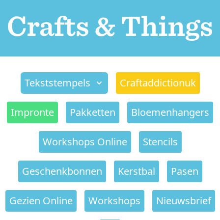
Tekststempels
Craftaddictionuk
Impronte
Pakketten
Bloemenhangers
Workshops Online
Stencils
Geschenkbonnen
Kerstbal
Pasen
Gezien Online
Workshops
Nieuwsbrief