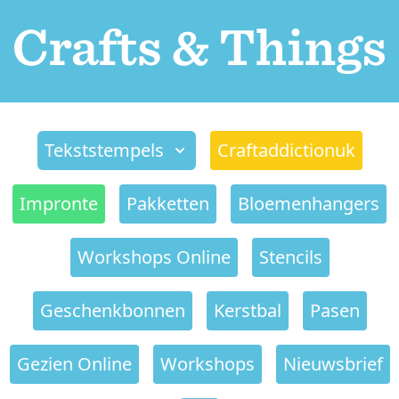
Tekststempels
Craftaddictionuk
Impronte
Pakketten
Bloemenhangers
Workshops Online
Stencils
Geschenkbonnen
Kerstbal
Pasen
Gezien Online
Workshops
Nieuwsbrief