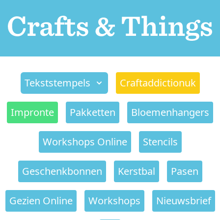
Tekststempels
Craftaddictionuk
Impronte
Pakketten
Bloemenhangers
Workshops Online
Stencils
Geschenkbonnen
Kerstbal
Pasen
Gezien Online
Workshops
Nieuwsbrief