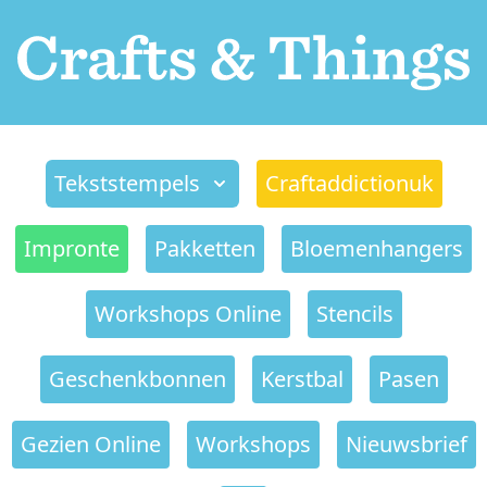
Tekststempels
Craftaddictionuk
Impronte
Pakketten
Bloemenhangers
Workshops Online
Stencils
Geschenkbonnen
Kerstbal
Pasen
Gezien Online
Workshops
Nieuwsbrief