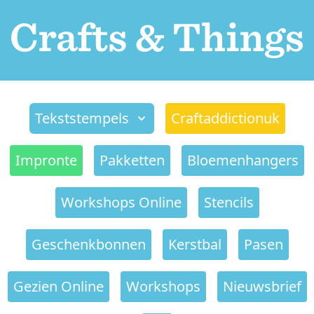
Tekststempels
Craftaddictionuk
Impronte
Pakketten
Bloemenhangers
Workshops Online
Stencils
Geschenkbonnen
Kerstbal
Pasen
Gezien Online
Workshops
Nieuwsbrief