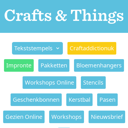
Tekststempels
Craftaddictionuk
Impronte
Pakketten
Bloemenhangers
Workshops Online
Stencils
Geschenkbonnen
Kerstbal
Pasen
Gezien Online
Workshops
Nieuwsbrief