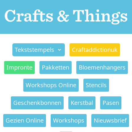
Tekststempels
Craftaddictionuk
Impronte
Pakketten
Bloemenhangers
Workshops Online
Stencils
Geschenkbonnen
Kerstbal
Pasen
Gezien Online
Workshops
Nieuwsbrief