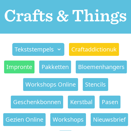
Tekststempels
Craftaddictionuk
Impronte
Pakketten
Bloemenhangers
Workshops Online
Stencils
Geschenkbonnen
Kerstbal
Pasen
Gezien Online
Workshops
Nieuwsbrief