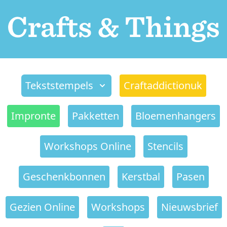
Tekststempels
Craftaddictionuk
Impronte
Pakketten
Bloemenhangers
Workshops Online
Stencils
Geschenkbonnen
Kerstbal
Pasen
Gezien Online
Workshops
Nieuwsbrief