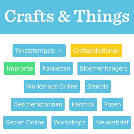
Tekststempels
Craftaddictionuk
Impronte
Pakketten
Bloemenhangers
Workshops Online
Stencils
Geschenkbonnen
Kerstbal
Pasen
Gezien Online
Workshops
Nieuwsbrief