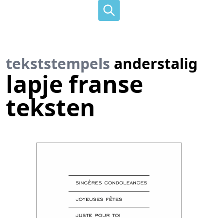
tekststempels
anderstalig
lapje franse
teksten