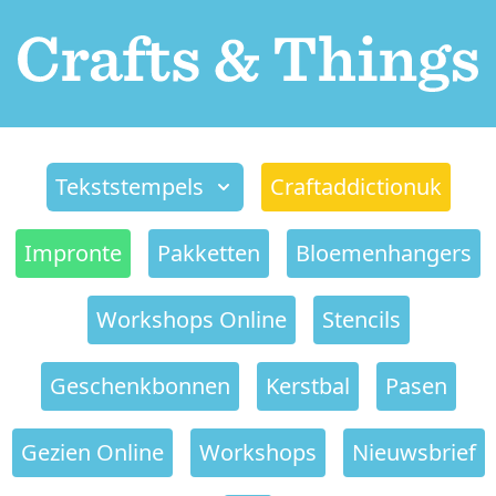
Tekststempels
Craftaddictionuk
Impronte
Pakketten
Bloemenhangers
Workshops Online
Stencils
Geschenkbonnen
Kerstbal
Pasen
Gezien Online
Workshops
Nieuwsbrief