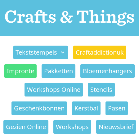
Tekststempels
Craftaddictionuk
Impronte
Pakketten
Bloemenhangers
Workshops Online
Stencils
Geschenkbonnen
Kerstbal
Pasen
Gezien Online
Workshops
Nieuwsbrief