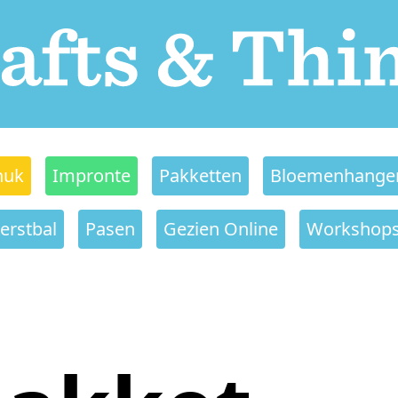
nuk
Impronte
Pakketten
Bloemenhange
erstbal
Pasen
Gezien Online
Workshop