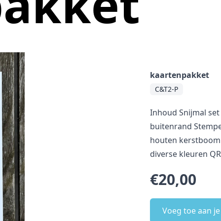
pakket
kaartenpakket
C&T2-P
Inhoud Snijmal set 
buitenrand Stempel
houten kerstboompj
diverse kleuren QR
€20,00
Voeg toe aan j