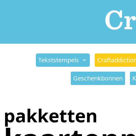
Tekststempels
Craftaddictio
Geschenkbonnen
K
pakketten