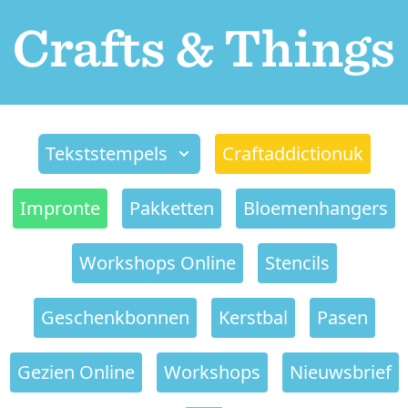
Tekststempels
Craftaddictionuk
Impronte
Pakketten
Bloemenhangers
Workshops Online
Stencils
Geschenkbonnen
Kerstbal
Pasen
Gezien Online
Workshops
Nieuwsbrief